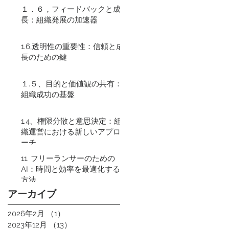
１．６，フィードバックと成
長：組織発展の加速器
1.6,透明性の重要性：信頼と成
長のための鍵
１.５、目的と価値観の共有：
組織成功の基盤
1.4、権限分散と意思決定：組
織運営における新しいアプロ
ーチ
11. フリーランサーのための
AI：時間と効率を最適化する
方法
アーカイブ
2026年2月
（1）
1件の記事
2023年12月
（13）
13件の記事